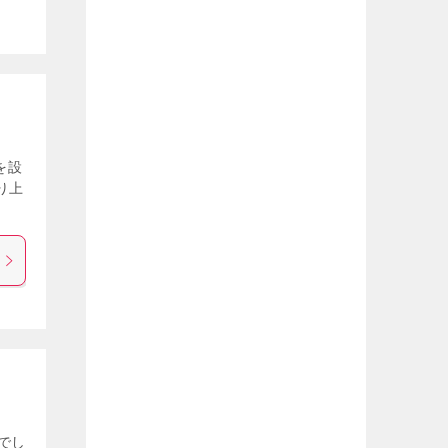
を設
り上
でし