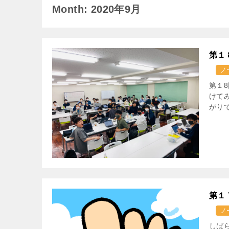
Month: 2020年9月
第１
ノ
第１
けて
がりで
第１
ノ
しば