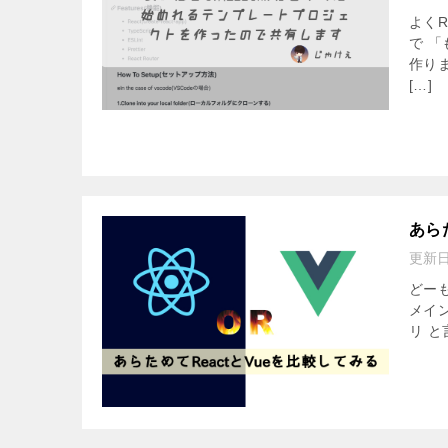
よく
で 
作り
[…]
あら
更新
どーも
メイ
リ と