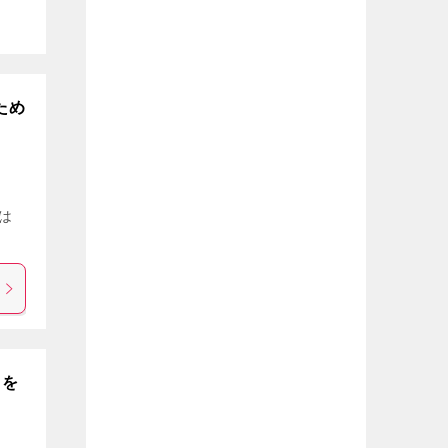
うため
 は
トを