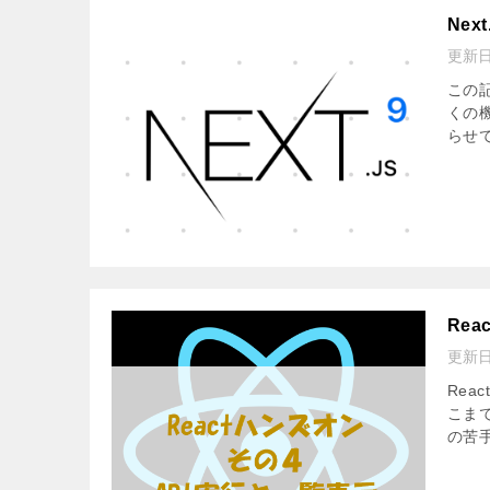
Ne
更新
この記
くの
らせ
Re
更新
Re
こまで
の苦