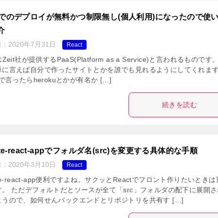
wでのデプロイが無料かつ制限無し(個人利用)になったので使
介
日：
2020年7月31日
React
Zeit社が提供するPaaS(Platform as a Service)と言われるものです
単に言えば自分で作ったサイトとかを誰でも見れるようにしてくれま
Sで言ったらherokuとかが有名か […]
続きを読む
ate-react-appでフォルダ名(src)を変更する具体的な手順
日：
2020年3月10日
React
ate-react-app便利ですよね。サクッとReactでフロント作りたいとき
す。 ただデフォルトだとソースが全て「src」フォルダの配下に展開さ
まうので、如何せんバックエンドとリポジトリを共有す […]