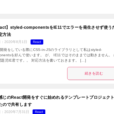
act】styled-componentsをIE11でエラーを発生させず使
定方法
日：
2020年8月1日
React
ct開発をしている際にCSS-in-JSのライブラリとして私はstyled-
ponentsを好んで使います。 が、 IE11ではそのままでは動きません。
題児IE君です。。 対応方法を書いておきます。 […]
続きを読む
感じのReact開発をすぐに始めれるテンプレートプロジェク
たので共有します
日：
2020年7月31日
React