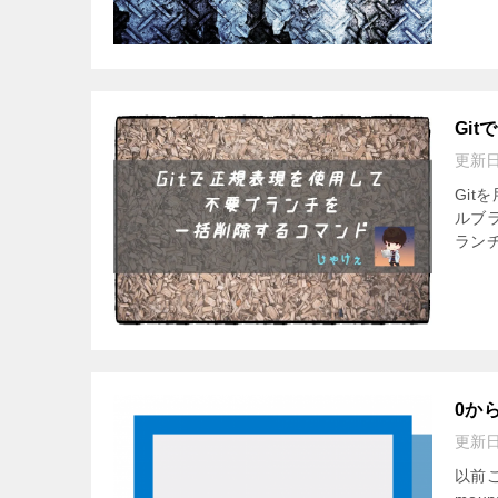
Gi
更新
Git
ルブラ
ランチ
0から
更新
以前こ