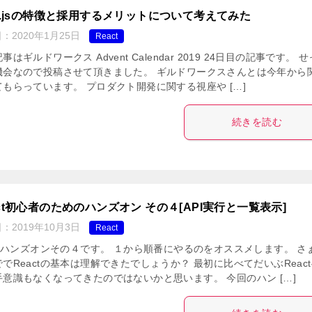
xt.jsの特徴と採用するメリットについて考えてみた
日：
2020年1月25日
React
事はギルドワークス Advent Calendar 2019 24日目の記事です。 
機会なので投稿させて頂きました。 ギルドワークスさんとは今年から
てもらっています。 プロダクト開発に関する視座や […]
続きを読む
act初心者のためのハンズオン その４[API実行と一覧表示]
日：
2019年10月3日
React
actハンズオンその４です。 １から順番にやるのをオススメします。 さ
でReactの基本は理解できたでしょうか？ 最初に比べてだいぶReac
手意識もなくなってきたのではないかと思います。 今回のハン […]