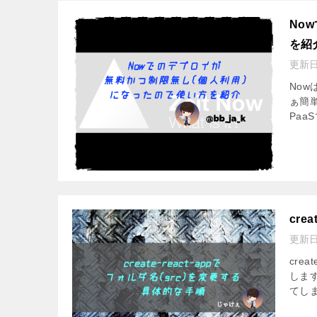
No
を紹
更新
Nowは
ぁ簡
Paa
cre
更新
cre
しま
てし