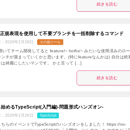
続きを読む
tで正規表現を使用して不要ブランチを一括削除するコマンド
日：
2020年2月28日
その他ツール
を用いてチーム開発してると feature/~ hotfix/~ みたいな使用済みのロ
ンチが溜まっていくかと思います。(特にfeatureなんかは) 自分は絶
は綺麗にしたいマンです。 かと言って […]
続きを読む
始めるTypeScript(入門編)-問題形式ハンズオン-
日：
2020年1月26日
TypeScript
ちらのイベントでTypeScriptのハンズオンをしました！ https://no-