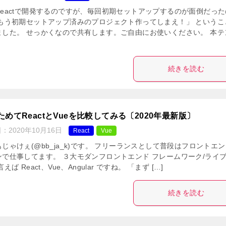
Reactで開発するのですが、毎回初期セットアップするのが面倒だった
「もう初期セットアップ済みのプロジェクト作ってしまえ！」 というこ
ました。 せっかくなので共有します。ご自由にお使いください。 本テ
続きを読む
ためてReactとVueを比較してみる〔2020年最新版〕
日：
2020年10月16日
React
Vue
じゃけぇ(@bb_ja_k)です。 フリーランスとして普段はフロントエ
ンで仕事してます。 ３大モダンフロントエンド フレームワーク/ライ
言えば React、Vue、Angular ですね。 「まず […]
続きを読む