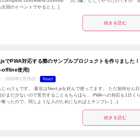
nt.connpass.com/event/159948/ 「入門編」としてやったのですが
次回のイベントでやると […]
続きを読む
xt.jsでPWA対応する際のサンプルプロジェクトを作りました！
t-offline使用)
日：
2020年1月25日
React
じゃけぇです。 最近はNext.jsを好んで使ってます。 ただ如何せん
報がまだ少ないので苦労することもちらほら… PWAへの対応も1日く
を喰ったので、同じような人のためになればとテンプレ […]
続きを読む