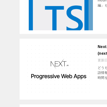
mou
編」も
Ne
(nex
更新
どうも
語情
時間