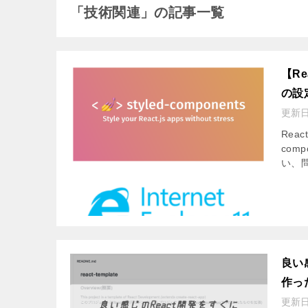
「技術関連」の記事一覧
【Re
の設
更新
Rea
com
い、問
良い
作っ
更新