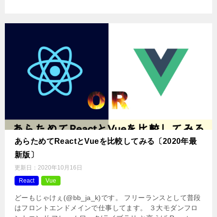
あらためてReactとVueを比較してみる〔2020年最
新版〕
更新日：
2020年10月16日
React
Vue
どーもじゃけぇ(@bb_ja_k)です。 フリーランスとして普段
はフロントエンドメインで仕事してます。 ３大モダンフロ