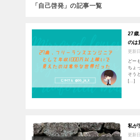
「自己啓発」の記事一覧
27
のは
更新
どー
ちょ
そう
[…]
私が
更新