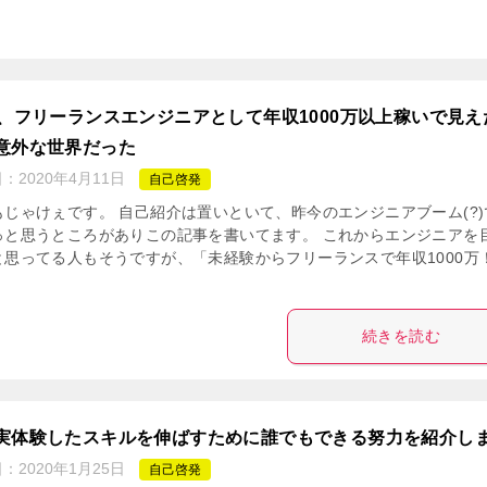
歳、フリーランスエンジニアとして年収1000万以上稼いで見え
意外な世界だった
日：
2020年4月11日
自己啓発
もじゃけぇです。 自己紹介は置いといて、昨今のエンジニアブーム(?)
っと思うところがありこの記事を書いてます。 これからエンジニアを
と思ってる人もそうですが、「未経験からフリーランスで年収1000万
続きを読む
実体験したスキルを伸ばすために誰でもできる努力を紹介し
日：
2020年1月25日
自己啓発