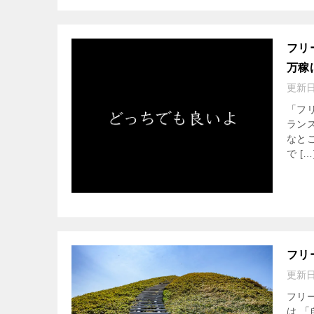
フリ
万稼
更新
「フ
ラン
なと
で […
フリ
更新
フリ
は 