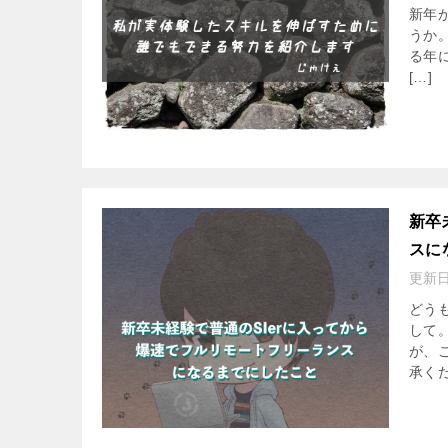
新年
うか
る年
[…]
新卒
スに
更新
どう
して
が、
承くだ