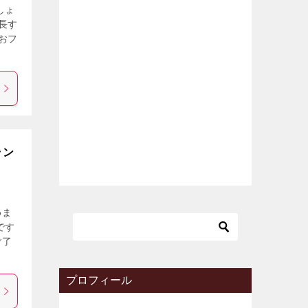
しょ
長す
おフ
ラン
めま
です
ご了
プロフィール