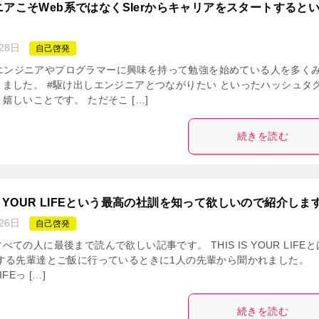
アこそWeb系ではなくSIerからキャリアをスタートすると
28日
自己啓発
などでエンジニアやプログラマーに興味を持って勉強を始めている人を多く
ました。 #駆け出しエンジニアとつながりたい といったハッシュタ
嬉しいことです。 ただそこ […]
続きを読む
IS YOUR LIFEという最高の社訓を知って欲しいので紹介しま
26日
自己啓発
ての人に最後まで読んで欲しい記事です。 THIS IS YOUR LIFE
する先輩達とご飯に行っているときに1人の先輩から聞かれました。
IFEっ […]
続きを読む