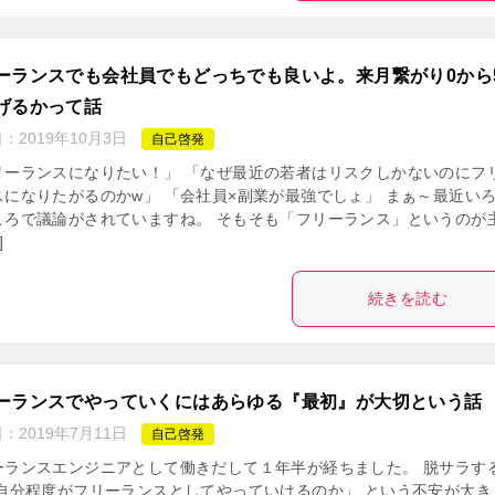
ーランスでも会社員でもどっちでも良いよ。来月繋がり0から
げるかって話
日：
2019年10月3日
自己啓発
リーランスになりたい！」 「なぜ最近の若者はリスクしかないのにフ
スになりたがるのかw」 「会社員×副業が最強でしょ」 まぁ～最近い
ころで議論がされていますね。 そもそも「フリーランス」というのが
]
続きを読む
ーランスでやっていくにはあらゆる『最初』が大切という話
日：
2019年7月11日
自己啓発
ーランスエンジニアとして働きだして１年半が経ちました。 脱サラす
「自分程度がフリーランスとしてやっていけるのか」 という不安が大き