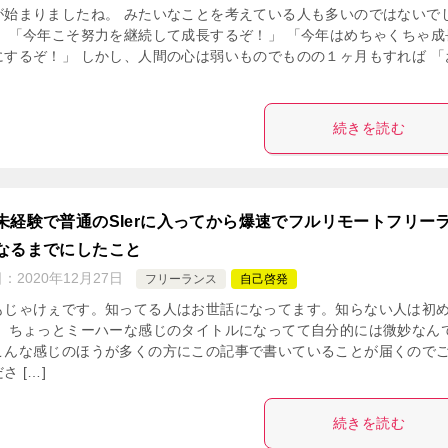
が始まりましたね。 みたいなことを考えている人も多いのではないで
。 「今年こそ努力を継続して成長するぞ！」 「今年はめちゃくちゃ成
にするぞ！」 しかし、人間の心は弱いものでものの１ヶ月もすれば 「
続きを読む
未経験で普通のSIerに入ってから爆速でフルリモートフリー
なるまでにしたこと
日：
2020年12月27日
フリーランス
自己啓発
もじゃけぇです。知ってる人はお世話になってます。知らない人は初
。 ちょっとミーハーな感じのタイトルになってて自分的には微妙なん
こんな感じのほうが多くの方にこの記事で書いていることが届くので
さ […]
続きを読む