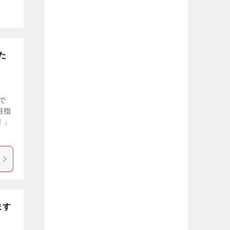
た
で
目指
！」
ます