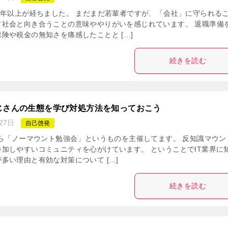
1年以上が経ちました。 まだまだ若輩者ですが、「会社」に守られる
て社会と向き合うことの意味ややりがいを感じれています。 退職準備
険や税金の無知さを痛感したことと […]
続きを読む
じさんの生態を学び対処方法を知っておこう
27日
自己啓発
から「ノーマウント勉強会」というものを主催してます。 反知識マウン
加しやすいコミュニティを心がけています。 ということでIT業界に
多い理由と有効な対策について […]
続きを読む