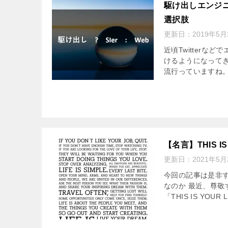
駆け出しエンジニ
選択肢
更新日：
2019年5月
近頃Twitter
けるようになってき
流行っていますね。
【名言】THIS 
更新日：
2021年5月
今回の記事は是非すべ
なのか 最近、尊敬
「THIS IS YOUR L