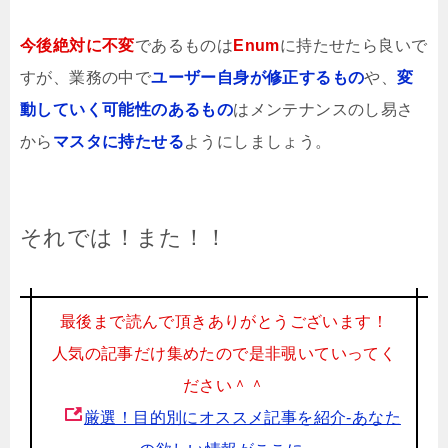
今後絶対に不変
であるものは
Enum
に持たせたら良いで
すが、業務の中で
ユーザー自身が修正するもの
や、
変
動していく可能性のあるもの
はメンテナンスのし易さ
から
マスタに持たせる
ようにしましょう。
それでは！また！！
最後まで読んで頂きありがとうございます！
人気の記事だけ集めたので是非覗いていってく
ださい＾＾
厳選！目的別にオススメ記事を紹介-あなた