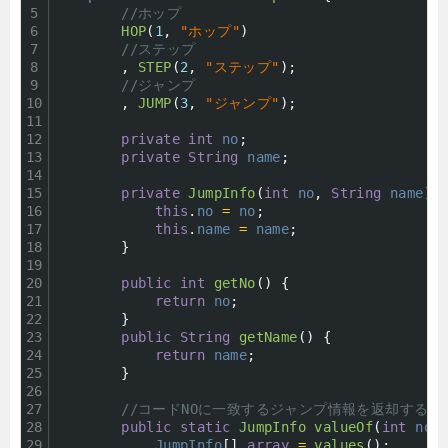
5
//ホップ
6
HOP
(
1
,
"ホップ"
)
7
//ステップ
8
,
STEP
(
2
,
"ステップ"
)
;
9
//ジャンプ
10
,
JUMP
(
3
,
"ジャンプ"
)
;
11
12
private
int
no
;
13
private
String
name
;
14
15
private
JumpInfo
(
int
no
,
String
name
)
16
this
.
no
=
no
;
17
this
.
name
=
name
;
18
}
19
20
public
int
getNo
(
)
{
21
return
no
;
22
}
23
public
String
getName
(
)
{
24
return
name
;
25
}
26
27
//コードNOに一致するジャンプ情報を返却するた
28
public
static
JumpInfo 
valueOf
(
int
no
)
29
JumpInfo
[
]
array
=
values
(
)
;