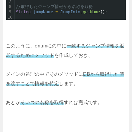
7
8
//取得したジャンプ情報から名称を取得
9
String
jumpName
=
JumpInfo
.
getName
(
)
;
10
このように、enumにの中に
一致するジャンプ情報を返
却するためにメソッド
を作成しておき、
メインの処理の中でそのメソッドに
DBから取得した値
を渡すことで情報を特定
します。
あとが
そいつの名称を取得
すれば完成です。