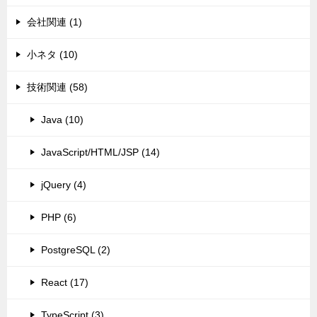
会社関連 (1)
小ネタ (10)
技術関連 (58)
Java (10)
JavaScript/HTML/JSP (14)
jQuery (4)
PHP (6)
PostgreSQL (2)
React (17)
TypeScript (3)