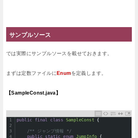
サンプルソース
では実際にサンプルソースを載せておきます。
まずは定数ファイルに
Enum
を定義します。
【SampleConst.java】
1
public
final
class
SampleConst
{
2
3
/** ジャンプ情報 */
4
public
static
enum
JumpInfo
{