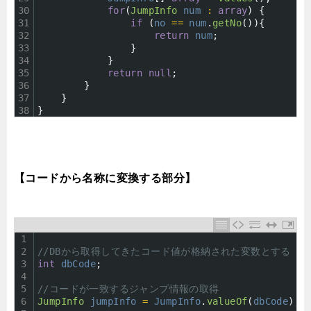
30
for
(
JumpInfo 
num
:
array
)
{
31
if
(
no
==
num
.
getNo
(
)
)
{
32
return
num
;
33
}
34
}
35
return
null
;
36
}
37
}
38
}
【コードから名称に変換する部分】
1
2
//DBから取得してきたコード値が格納された変数とする
3
int
dbCode
;
4
5
//コードが一致するジャンプ情報の取得
6
JumpInfo 
jumpInfo
=
JumpInfo
.
valueOf
(
dbCode
)
;