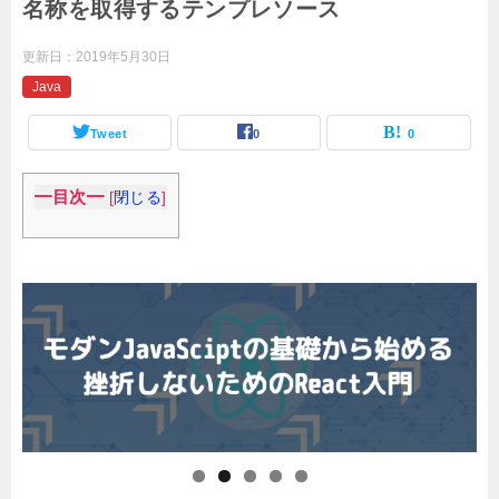
名称を取得するテンプレソース
更新日：
2019年5月30日
Java
Tweet
0
0
━目次━
[
閉じる
]