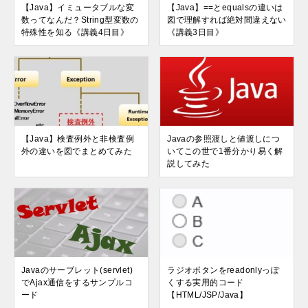
【Java】イミュータブルな変
【Java】==とequalsの違いは
数ってなんだ？String型変数の
図で理解すれば絶対間違えない
特殊性を知る《講義4日目》
《講義3日目》
【Java】検査例外と非検査例
Javaの参照渡しと値渡しにつ
外の違いを図でまとめてみた
いてこの世で1番分かり易く解
説してみた
Javaのサーブレット(servlet)
ラジオボタンをreadonlyっぽ
でAjax通信をするサンプルコ
くする実用的コード
ード
【HTML/JSP/Java】