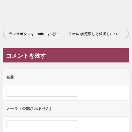
投
ラジオボタンをreadonlyっぽくする実用的コード【HTML/JSP/Java】
Javaの参照渡しと値渡しについてこの世で1番分かり易く解説してみた
稿
ナ
コメントを残す
ビ
ゲ
名前
ー
シ
ョ
ン
メール（公開されません）