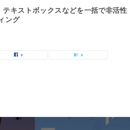
HTML】テキストボックスなどを一括で非活性
ディング
0
0