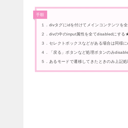
手順
１．divタグにidを付けてメインコンテンツを
２．divの中のinput属性を全てdisabledにする★
３．セレクトボックスなどがある場合は同様にdis
４．「戻る」ボタンなど処理ボタンのみdisabl
５．あるモードで遷移してきたときのみ上記処