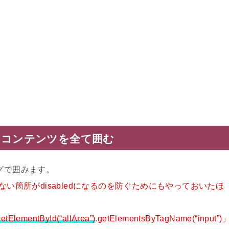
インコンテンツを全て囲む
グで囲みます。
ない箇所がdisabledになるのを防ぐためにもやっておいたほ
getElementById(“allArea”)
.getElementsByTagName(“input”)