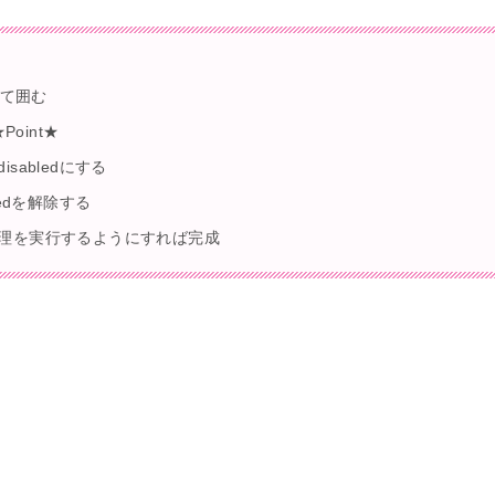
全て囲む
Point★
abledにする
edを解除する
理を実行するようにすれば完成