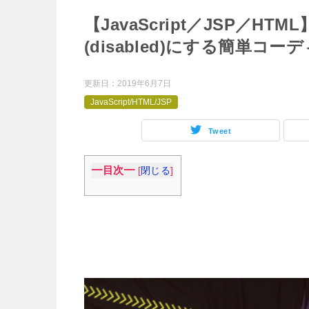
【JavaScript／JSP／
(disabled)にする簡単コー
更新日：
2019年6月7日
JavaScript/HTML/JSP
Tweet
━目次━
[
閉じる
]