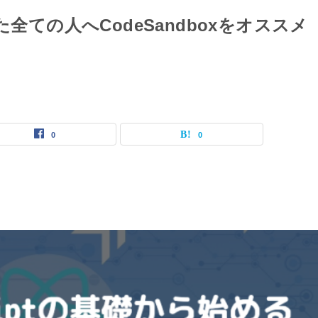
た全ての人へCodeSandboxをオススメ
0
0