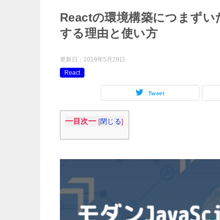
Reactの環境構築につまずい
する理由と使い方
更新日：
2019年5月29日
React
Tweet
━目次━
[
閉じる
]