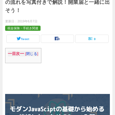
の流れを写真付きで解説！開業届と一緒に出
そう！
更新日：
2019年6月7日
税金保険・手続き関連
Tweet
0
0
━目次━
[
閉じる
]