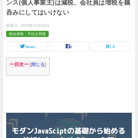
ンス(個人事業主)は減税、会社員は増税を鵜
呑みにしてはいけない
更新日：
2018年12月20日
税金保険・手続き関連
Tweet
0
0
━目次━
[
閉じる
]