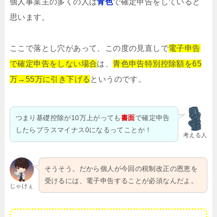
個人事業主の多くの人は
青色
で確定申告をしていると
思います。
ここで落とし穴があって、この度の見直しで
電子申告
で確定申告をしない場合
は、
青色申告特別控除額を65
万→55万に引き下げる
というのです。
つまり基礎控除が10万上がっても
書面
で確定申告
したらプラスマイナス0になるってことか！
考える人
そうそう。だから個人が今回の税制改正の恩恵を
受けるには、電子申告することが必須なんだよ。
じゃけぇ