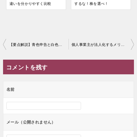
違いを分かりやすく比較
するな！株を選べ！
投
【要点解説】青色申告と白色申告の違いとは？個人事業主にはどちらのメリットが大きいの？
個人事業主が法人化するメリットとは？ベストタイミングとその理由を徹底解説！
稿
ナ
コメントを残す
ビ
ゲ
名前
ー
シ
ョ
ン
メール（公開されません）