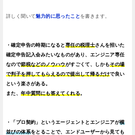
詳しく聞いて
魅力的に思ったこと
を書きます。
・確定申告の時期になると
専任の税理士
さんを招いた
確定申告記入会みたいなものがあり、エンジニア専任
なので
節税などのノウハウ
がすごくて、しかも
その場
で判子を押してもらえるので提出して帰るだけ
で良い
という楽さがある。
また、
年中質問にも答えてくれる
。
・「プロ契約」というエージェントとエンジニアが
横
並びの体系
をとることで、エンドユーザーから見ても