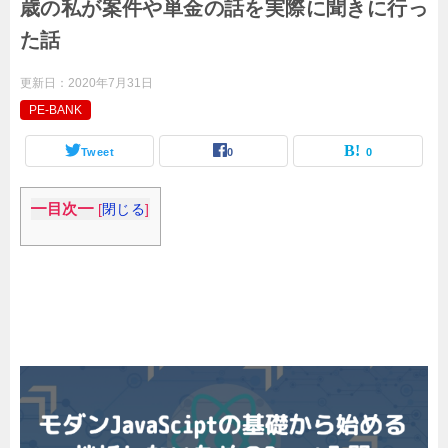
歳の私が案件や単金の話を実際に聞きに行っ
た話
更新日：
2020年7月31日
PE-BANK
Tweet
0
0
━目次━
[
閉じる
]