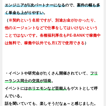
エンジニアが1次パートナーになる
ので、
案件の幅も多
く単金も上がりやすい
。
（
※契約という名前ですが、別途お金がかかったり、
他のエージェントなどで仕事をしてはいけないという
ことではないです。各種福利厚生もPE-BANKで稼働中
は無料で、稼働中以外でも月1万で使用できる
）
・イベントや研究会がたくさん開催されていて、
フリ
ーランス同士の交流が活発
。
イベントには
ホリエモンなど芸能人
もゲストとして呼
んでいる。
話を聞いていても、楽しそうだなぁ～と感じました。